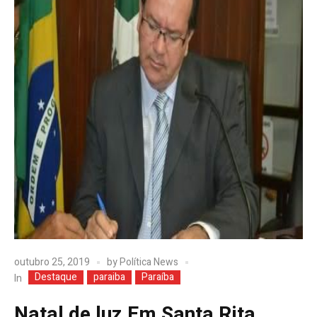
outubro 25, 2019
by
Política News
Destaque
paraiba
Paraíba
In
Natal de luz.Em Santa Rita,