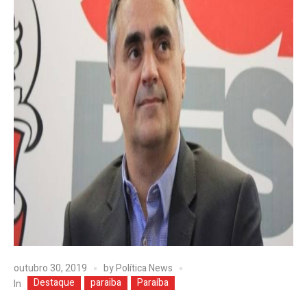
outubro 30, 2019
by
Política News
Destaque
paraiba
Paraíba
In