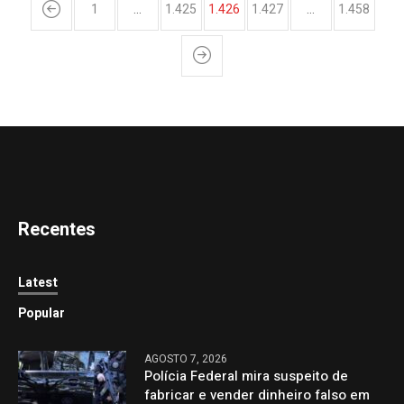
1
…
1.425
1.426
1.427
…
1.458
Recentes
Latest
Popular
AGOSTO 7, 2026
Polícia Federal mira suspeito de
fabricar e vender dinheiro falso em