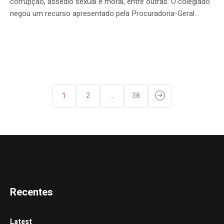
corrupção, assédio sexual e moral, entre outras. O colegiado
negou um recurso apresentado pela Procuradoria-Geral...
1
2
…
38
Recentes
Latest