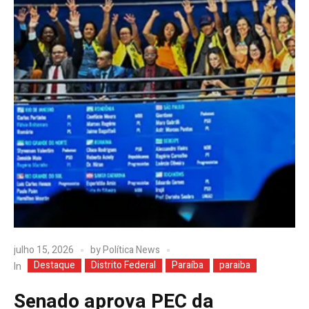
julho 15, 2026
by
Política News
Destaque
Distrito Federal
Paraíba
paraiba
In
Senado aprova PEC da