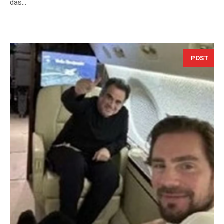
das...
POST