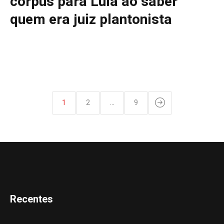
corpus para Lula ao saber
quem era juiz plantonista
1
2
…
9
Recentes