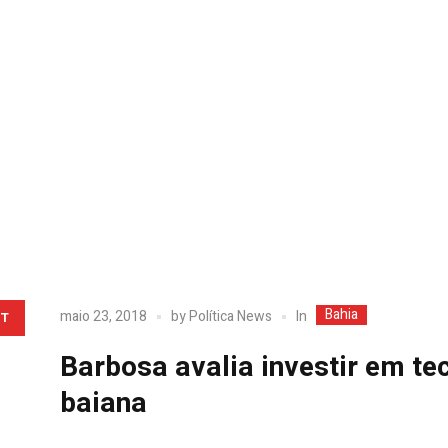
Bahia
In
maio 23, 2018
by
Política News
T
Barbosa avalia investir em te
baiana