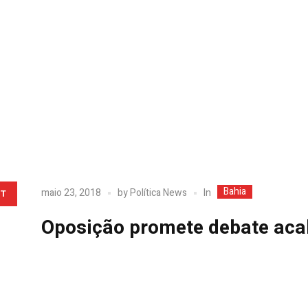
Bahia
In
maio 23, 2018
by
Política News
T
Oposição promete debate acal