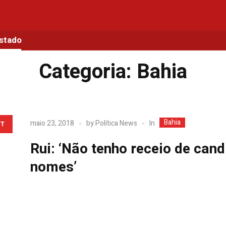
Estado
Categoria:
Bahia
Bahia
In
maio 23, 2018
by
Política News
T
Rui: ‘Não tenho receio de can
nomes’