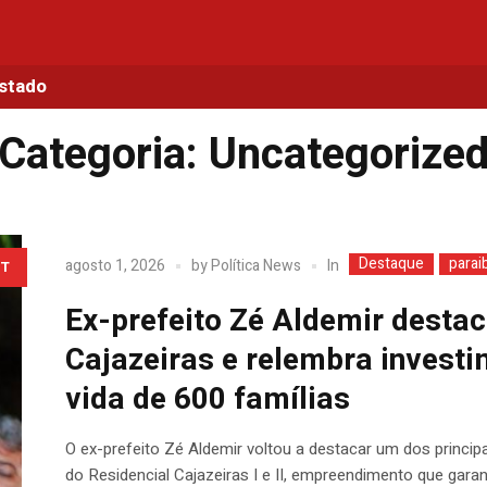
Estado
Categoria:
Uncategorize
Destaque
parai
In
agosto 1, 2026
by
Política News
T
Ex-prefeito Zé Aldemir destac
Cajazeiras e relembra invest
vida de 600 famílias
O ex-prefeito Zé Aldemir voltou a destacar um dos princip
do Residencial Cajazeiras I e II, empreendimento que garan