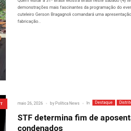
Quem visitar a 31ª Brasil Mostra Brasil neste sábado (4)
demonstrações mais fascinantes da programação do evento.
cuteleiro Gerson Bragagnoli comandará uma apresentação 
fabricação...
Destaque
Distri
In
maio 26, 2026
by
Política News
T
STF determina fim de aposent
condenados