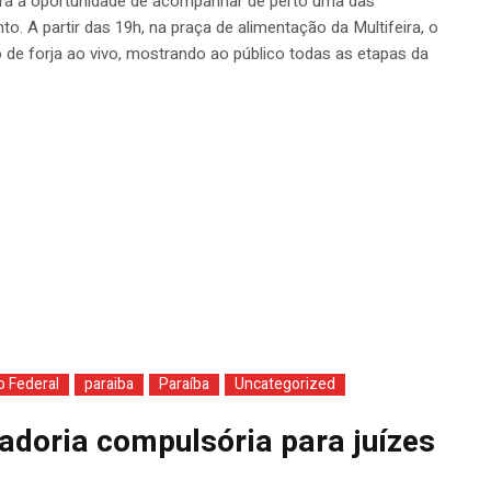
 terá a oportunidade de acompanhar de perto uma das
 A partir das 19h, na praça de alimentação da Multifeira, o
de forja ao vivo, mostrando ao público todas as etapas da
to Federal
paraiba
Paraíba
Uncategorized
adoria compulsória para juízes