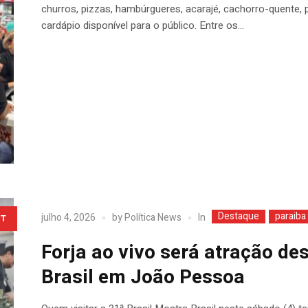
churros, pizzas, hambúrgueres, acarajé, cachorro-quente, p
cardápio disponível para o público. Entre os...
Destaque
paraiba
In
julho 4, 2026
by
Política News
T
Forja ao vivo será atração de
Brasil em João Pessoa