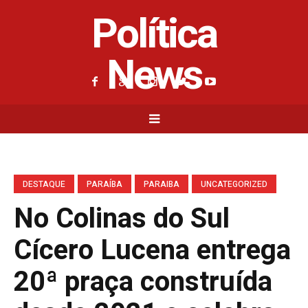
Política
News
DESTAQUE
PARAÍBA
PARAIBA
UNCATEGORIZED
No Colinas do Sul
Cícero Lucena entrega
20ª praça construída