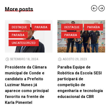
More posts
DESTAQUE
PARAIBA
DESTAQUE
PARAÍBA
PARAÍBA
PARAIBA
UNCATEGORIZED
SETEMBRO 18, 2024
AGOSTO 29, 2023
Presidente da Cãmara
Paraíba Equipe de
municipal de Conde e
Robótica da Escola SESI
candidato a Prefeito
participará de
Luzimar Nunes já
competição de
aparece como principal
engenharia e tecnologia
favorito na frente de
educacional da CBR
Karla Pimentel