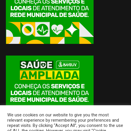
We use cookies on our website to give you the most
relevant experience by remembering your preferences and
repeat visits. By clicking “Accept All”, you consent to the use
of ALL the cookies. However, you may visit "Cookie