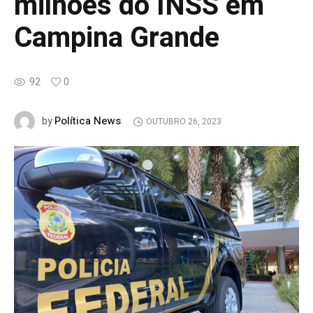
milhões do INSS em
Campina Grande
92
0
Política News
by
OUTUBRO 26, 2023