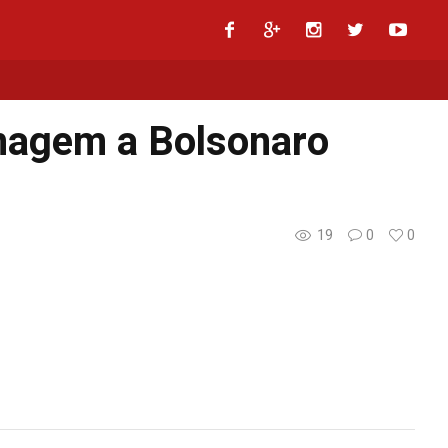
imagem a Bolsonaro
19
0
0