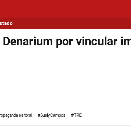
Estado
 Denarium por vincular 
ropaganda eleitoral
Suely Campos
TRE